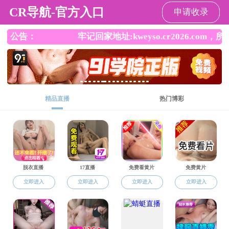
即时赔率
即时赔率
即时赔率公开
办事服务
互动交流
专题
长者模式
即时赔率动态
@国务院 我来说
2024-12-20
省特检院泉州分院开展深入贯彻中央八项规定精神学习教育主