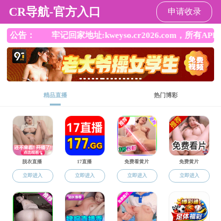
即时赔率
即时赔率
即时赔率公开
办事服务
互动交流
专题
长者模式
2025年度即时赔率 综合监测与技术
保障中心单位预算
来源 :即时赔率 综合监测与技术保障中心
时间：2025-02-14 09:50
浏览量：
31
2025年度即时赔率 综合监测与技术保障中心单位预算